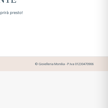
prirà presto!
© Gioielleria Monilia - P.Iva 01230470906