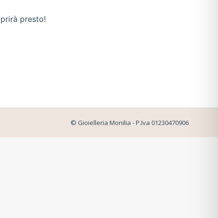
prirà presto!
© Gioielleria Monilia - P.Iva 01230470906