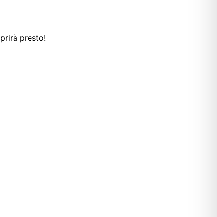
prirà presto!
T
s