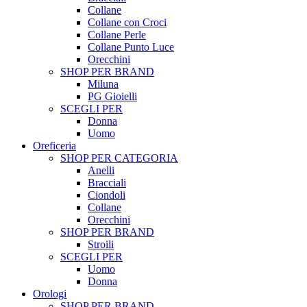
Collane
Collane con Croci
Collane Perle
Collane Punto Luce
Orecchini
SHOP PER BRAND
Miluna
PG Gioielli
SCEGLI PER
Donna
Uomo
Oreficeria
SHOP PER CATEGORIA
Anelli
Bracciali
Ciondoli
Collane
Orecchini
SHOP PER BRAND
Stroili
SCEGLI PER
Uomo
Donna
Orologi
SHOP PER BRAND