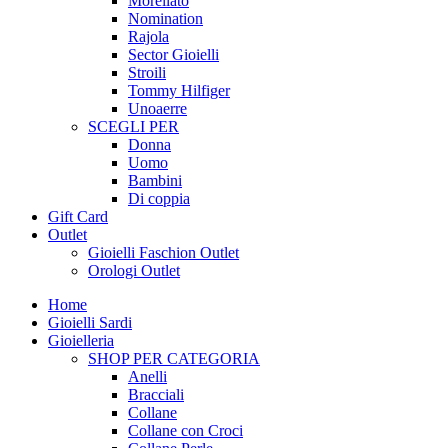
Morellato
Nomination
Rajola
Sector Gioielli
Stroili
Tommy Hilfiger
Unoaerre
SCEGLI PER
Donna
Uomo
Bambini
Di coppia
Gift Card
Outlet
Gioielli Faschion Outlet
Orologi Outlet
Home
Gioielli Sardi
Gioielleria
SHOP PER CATEGORIA
Anelli
Bracciali
Collane
Collane con Croci