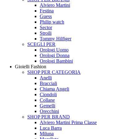
Alviero Martini
Festina
Guess
Philip watch
Sector
Stroili
Tommy Hilfiger
SCEGLI PER
Orologi Uomo
Orologi Donna
Orologi Bambini
Gioielli Fashion
SHOP PER CATEGORIA
Anelli
Bracciali
Chiama Angeli
Ciondoli
Collane
Gemelli
Orecchini
SHOP PER BRAND
Alviero Martini Prima Classe
Luca Barra
Miluna