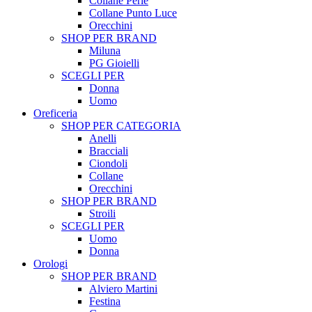
Collane Perle
Collane Punto Luce
Orecchini
SHOP PER BRAND
Miluna
PG Gioielli
SCEGLI PER
Donna
Uomo
Oreficeria
SHOP PER CATEGORIA
Anelli
Bracciali
Ciondoli
Collane
Orecchini
SHOP PER BRAND
Stroili
SCEGLI PER
Uomo
Donna
Orologi
SHOP PER BRAND
Alviero Martini
Festina