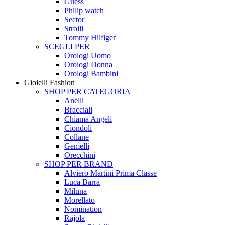
Guess
Philip watch
Sector
Stroili
Tommy Hilfiger
SCEGLI PER
Orologi Uomo
Orologi Donna
Orologi Bambini
Gioielli Fashion
SHOP PER CATEGORIA
Anelli
Bracciali
Chiama Angeli
Ciondoli
Collane
Gemelli
Orecchini
SHOP PER BRAND
Alviero Martini Prima Classe
Luca Barra
Miluna
Morellato
Nomination
Rajola