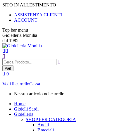
Vai
SITO IN ALLESTIMENTO
ai
ASSISTENZA CLIENTI
contenuti
ACCOUNT
Top bar menu
Gioielleria Monilia
dal 1985
Cerca:
0
Vedi il carrello
Cassa
Nessun articolo nel carrello.
Home
Gioielli Sardi
Gioielleria
SHOP PER CATEGORIA
Anelli
Bracciali