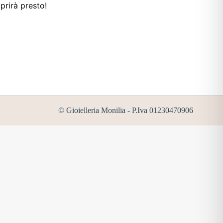
prirà presto!
© Gioielleria Monilia - P.Iva 01230470906