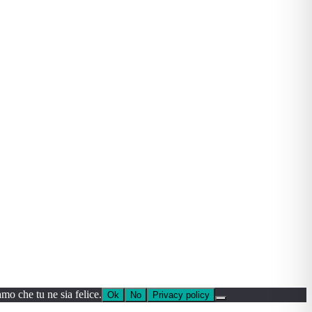
amo che tu ne sia felice.
Ok
No
Privacy policy