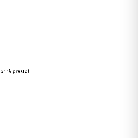
prirà presto!
T