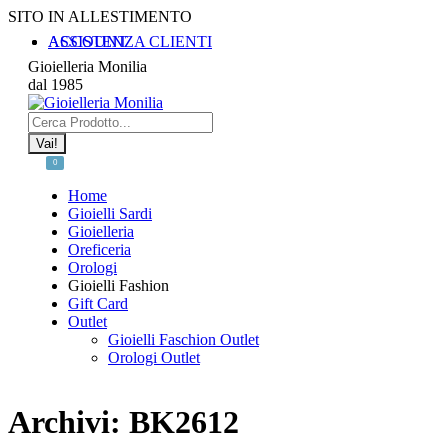
Vai
SITO IN ALLESTIMENTO
ai
ASSISTENZA CLIENTI
ACCOUNT
contenuti
Gioielleria Monilia
dal 1985
Cerca:
0
Home
Gioielli Sardi
Gioielleria
Oreficeria
Orologi
Gioielli Fashion
Gift Card
Outlet
Gioielli Faschion Outlet
Orologi Outlet
Archivi:
BK2612