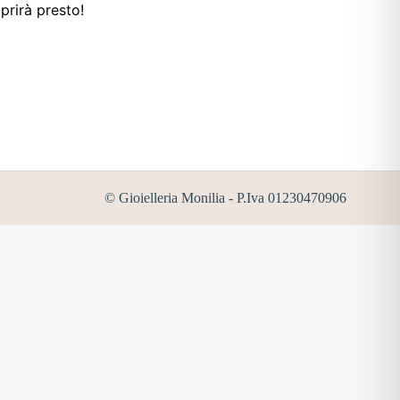
prirà presto!
© Gioielleria Monilia - P.Iva 01230470906