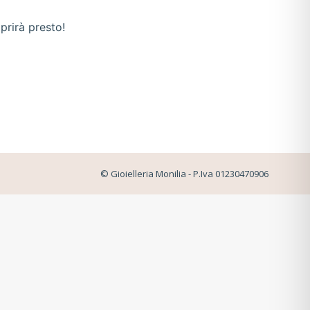
prirà presto!
© Gioielleria Monilia - P.Iva 01230470906