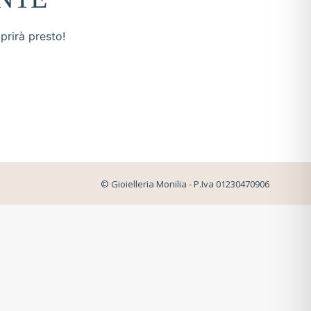
prirà presto!
© Gioielleria Monilia - P.Iva 01230470906