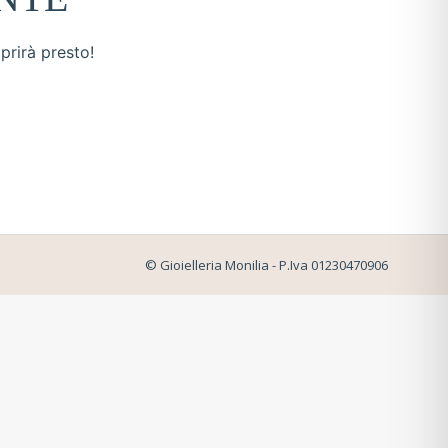
prirà presto!
© Gioielleria Monilia - P.Iva 01230470906