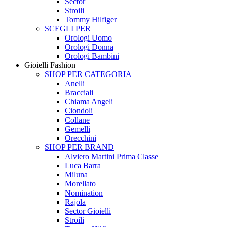
Sector
Stroili
Tommy Hilfiger
SCEGLI PER
Orologi Uomo
Orologi Donna
Orologi Bambini
Gioielli Fashion
SHOP PER CATEGORIA
Anelli
Bracciali
Chiama Angeli
Ciondoli
Collane
Gemelli
Orecchini
SHOP PER BRAND
Alviero Martini Prima Classe
Luca Barra
Miluna
Morellato
Nomination
Rajola
Sector Gioielli
Stroili