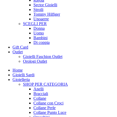
Rajola
Sector Gioielli
Stroili
Tommy Hilfiger
Unoaerre
SCEGLI PER
Donna
Uomo
Bambini
Di coppia
Gift Card
Outlet
Gioielli Faschion Outlet
Orologi Outlet
Home
Gioielli Sardi
Gioielleria
SHOP PER CATEGORIA
Anelli
Bracciali
Collane
Collane con Croci
Collane Perle
Collane Punto Luce