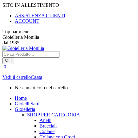
Vai
SITO IN ALLESTIMENTO
ai
ASSISTENZA CLIENTI
contenuti
ACCOUNT
Top bar menu
Gioielleria Monilia
dal 1985
Cerca:
0
Vedi il carrello
Cassa
Nessun articolo nel carrello.
Home
Gioielli Sardi
Gioielleria
SHOP PER CATEGORIA
Anelli
Bracciali
Collane
Collane con Croci