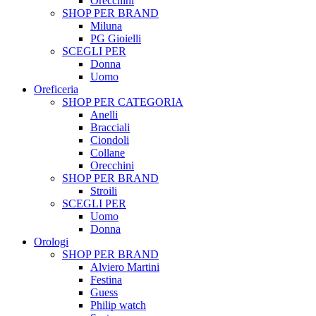
Orecchini
SHOP PER BRAND
Miluna
PG Gioielli
SCEGLI PER
Donna
Uomo
Oreficeria
SHOP PER CATEGORIA
Anelli
Bracciali
Ciondoli
Collane
Orecchini
SHOP PER BRAND
Stroili
SCEGLI PER
Uomo
Donna
Orologi
SHOP PER BRAND
Alviero Martini
Festina
Guess
Philip watch