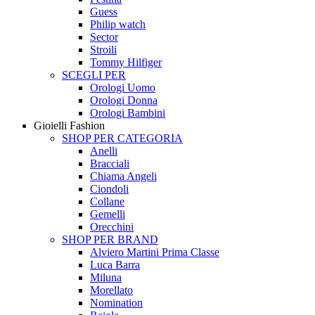
Guess
Philip watch
Sector
Stroili
Tommy Hilfiger
SCEGLI PER
Orologi Uomo
Orologi Donna
Orologi Bambini
Gioielli Fashion
SHOP PER CATEGORIA
Anelli
Bracciali
Chiama Angeli
Ciondoli
Collane
Gemelli
Orecchini
SHOP PER BRAND
Alviero Martini Prima Classe
Luca Barra
Miluna
Morellato
Nomination