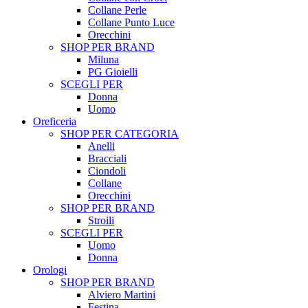
Collane Perle
Collane Punto Luce
Orecchini
SHOP PER BRAND
Miluna
PG Gioielli
SCEGLI PER
Donna
Uomo
Oreficeria
SHOP PER CATEGORIA
Anelli
Bracciali
Ciondoli
Collane
Orecchini
SHOP PER BRAND
Stroili
SCEGLI PER
Uomo
Donna
Orologi
SHOP PER BRAND
Alviero Martini
Festina