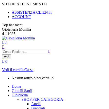
Vai
SITO IN ALLESTIMENTO
ai
ASSISTENZA CLIENTI
contenuti
ACCOUNT
Top bar menu
Gioielleria Monilia
dal 1985
Cerca:
0
Vedi il carrello
Cassa
Nessun articolo nel carrello.
Home
Gioielli Sardi
Gioielleria
SHOP PER CATEGORIA
Anelli
Bracciali