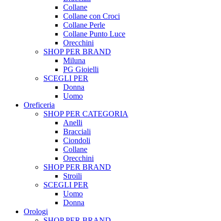
Collane
Collane con Croci
Collane Perle
Collane Punto Luce
Orecchini
SHOP PER BRAND
Miluna
PG Gioielli
SCEGLI PER
Donna
Uomo
Oreficeria
SHOP PER CATEGORIA
Anelli
Bracciali
Ciondoli
Collane
Orecchini
SHOP PER BRAND
Stroili
SCEGLI PER
Uomo
Donna
Orologi
SHOP PER BRAND