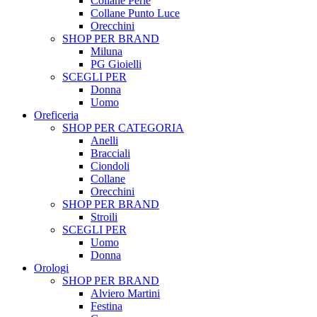
Collane Perle
Collane Punto Luce
Orecchini
SHOP PER BRAND
Miluna
PG Gioielli
SCEGLI PER
Donna
Uomo
Oreficeria
SHOP PER CATEGORIA
Anelli
Bracciali
Ciondoli
Collane
Orecchini
SHOP PER BRAND
Stroili
SCEGLI PER
Uomo
Donna
Orologi
SHOP PER BRAND
Alviero Martini
Festina