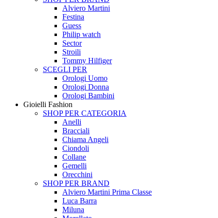
Alviero Martini
Festina
Guess
Philip watch
Sector
Stroili
Tommy Hilfiger
SCEGLI PER
Orologi Uomo
Orologi Donna
Orologi Bambini
Gioielli Fashion
SHOP PER CATEGORIA
Anelli
Bracciali
Chiama Angeli
Ciondoli
Collane
Gemelli
Orecchini
SHOP PER BRAND
Alviero Martini Prima Classe
Luca Barra
Miluna