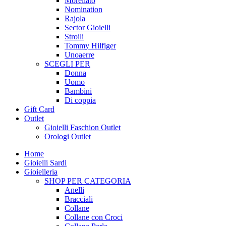
Morellato
Nomination
Rajola
Sector Gioielli
Stroili
Tommy Hilfiger
Unoaerre
SCEGLI PER
Donna
Uomo
Bambini
Di coppia
Gift Card
Outlet
Gioielli Faschion Outlet
Orologi Outlet
Home
Gioielli Sardi
Gioielleria
SHOP PER CATEGORIA
Anelli
Bracciali
Collane
Collane con Croci