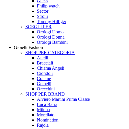
Guess
Philip watch
Sector
Stroili
Tommy Hilfiger
SCEGLI PER
Orologi Uomo
Orologi Donna
Orologi Bambini
Gioielli Fashion
SHOP PER CATEGORIA
Anelli
Bracciali
Chiama Angeli
Ciondoli
Collane
Gemelli
Orecchini
SHOP PER BRAND
Alviero Martini Prima Classe
Luca Barra
Miluna
Morellato
Nomination
Rajola