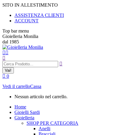
Vai
SITO IN ALLESTIMENTO
ai
ASSISTENZA CLIENTI
contenuti
ACCOUNT
Top bar menu
Gioielleria Monilia
dal 1985
Cerca:
0
Vedi il carrello
Cassa
Nessun articolo nel carrello.
Home
Gioielli Sardi
Gioielleria
SHOP PER CATEGORIA
Anelli
Bracciali