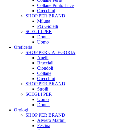
Collane Perle
Collane Punto Luce
Orecchini
SHOP PER BRAND
Miluna
PG Gioielli
SCEGLI PER
Donna
Uomo
Oreficeria
SHOP PER CATEGORIA
Anelli
Bracciali
Ciondoli
Collane
Orecchini
SHOP PER BRAND
Stroili
SCEGLI PER
Uomo
Donna
Orologi
SHOP PER BRAND
Alviero Martini
Festina