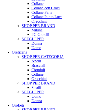
Collane
Collane con Croci
Collane Perle
Collane Punto Luce
Orecchini
SHOP PER BRAND
Miluna
PG Gioielli
SCEGLI PER
Donna
Uomo
Oreficeria
SHOP PER CATEGORIA
Anelli
Bracciali
Ciondoli
Collane
Orecchini
SHOP PER BRAND
Stroili
SCEGLI PER
Uomo
Donna
Orologi
SHOP PER BRAND