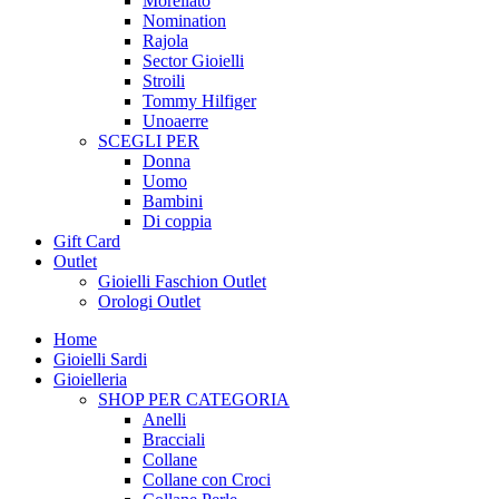
Morellato
Nomination
Rajola
Sector Gioielli
Stroili
Tommy Hilfiger
Unoaerre
SCEGLI PER
Donna
Uomo
Bambini
Di coppia
Gift Card
Outlet
Gioielli Faschion Outlet
Orologi Outlet
Home
Gioielli Sardi
Gioielleria
SHOP PER CATEGORIA
Anelli
Bracciali
Collane
Collane con Croci