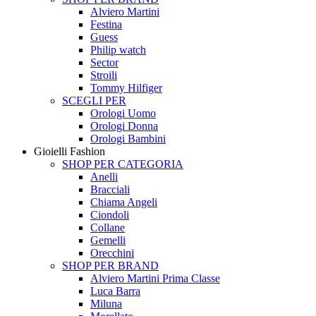
Alviero Martini
Festina
Guess
Philip watch
Sector
Stroili
Tommy Hilfiger
SCEGLI PER
Orologi Uomo
Orologi Donna
Orologi Bambini
Gioielli Fashion
SHOP PER CATEGORIA
Anelli
Bracciali
Chiama Angeli
Ciondoli
Collane
Gemelli
Orecchini
SHOP PER BRAND
Alviero Martini Prima Classe
Luca Barra
Miluna