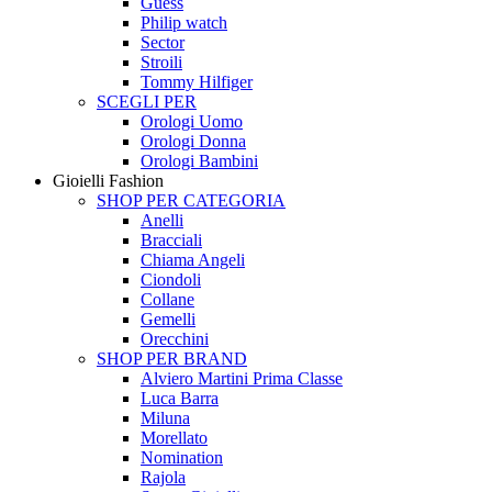
Guess
Philip watch
Sector
Stroili
Tommy Hilfiger
SCEGLI PER
Orologi Uomo
Orologi Donna
Orologi Bambini
Gioielli Fashion
SHOP PER CATEGORIA
Anelli
Bracciali
Chiama Angeli
Ciondoli
Collane
Gemelli
Orecchini
SHOP PER BRAND
Alviero Martini Prima Classe
Luca Barra
Miluna
Morellato
Nomination
Rajola