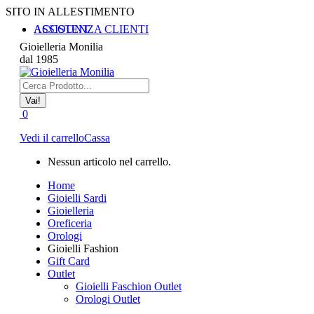
Vai
SITO IN ALLESTIMENTO
ai
ASSISTENZA CLIENTI
ACCOUNT
contenuti
Gioielleria Monilia
dal 1985
Cerca:
0
Vedi il carrello
Cassa
Nessun articolo nel carrello.
Home
Gioielli Sardi
Gioielleria
Oreficeria
Orologi
Gioielli Fashion
Gift Card
Outlet
Gioielli Faschion Outlet
Orologi Outlet