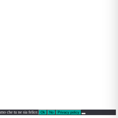
amo che tu ne sia felice.
Ok
No
Privacy policy