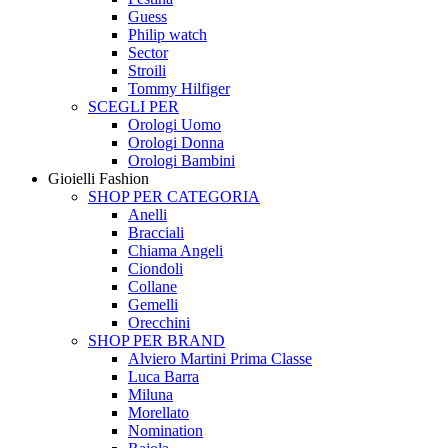
Guess
Philip watch
Sector
Stroili
Tommy Hilfiger
SCEGLI PER
Orologi Uomo
Orologi Donna
Orologi Bambini
Gioielli Fashion
SHOP PER CATEGORIA
Anelli
Bracciali
Chiama Angeli
Ciondoli
Collane
Gemelli
Orecchini
SHOP PER BRAND
Alviero Martini Prima Classe
Luca Barra
Miluna
Morellato
Nomination