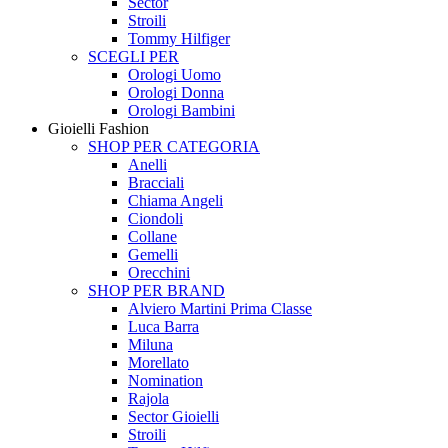
Sector
Stroili
Tommy Hilfiger
SCEGLI PER
Orologi Uomo
Orologi Donna
Orologi Bambini
Gioielli Fashion
SHOP PER CATEGORIA
Anelli
Bracciali
Chiama Angeli
Ciondoli
Collane
Gemelli
Orecchini
SHOP PER BRAND
Alviero Martini Prima Classe
Luca Barra
Miluna
Morellato
Nomination
Rajola
Sector Gioielli
Stroili