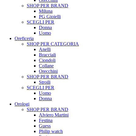
Orecchini
SHOP PER BRAND
Miluna
PG Gioielli
SCEGLI PER
Donna
Uomo
Oreficeria
SHOP PER CATEGORIA
Anelli
Bracciali
Ciondoli
Collane
Orecchini
SHOP PER BRAND
Stroili
SCEGLI PER
Uomo
Donna
Orologi
SHOP PER BRAND
Alviero Martini
Festina
Guess
Philip watch