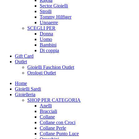
Rajola
Sector Gioielli
Stroili
Tommy Hilfiger
Unoaerre
SCEGLI PER
Donna
Uomo
Bambini
Di coppia
Gift Card
Outlet
Gioielli Faschion Outlet
Orologi Outlet
Home
Gioielli Sardi
Gioielleria
SHOP PER CATEGORIA
Anelli
Bracciali
Collane
Collane con Croci
Collane Perle
Collane Punto Luce