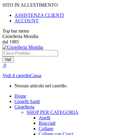
Vai
SITO IN ALLESTIMENTO
ai
ASSISTENZA CLIENTI
contenuti
ACCOUNT
Top bar menu
Gioielleria Monilia
dal 1985
Cerca:
0
Vedi il carrello
Cassa
Nessun articolo nel carrello.
Home
Gioielli Sardi
Gioielleria
SHOP PER CATEGORIA
Anelli
Bracciali
Collane
Collane con Croci