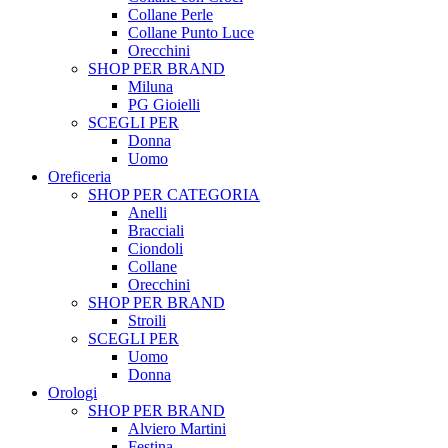
Collane Perle
Collane Punto Luce
Orecchini
SHOP PER BRAND
Miluna
PG Gioielli
SCEGLI PER
Donna
Uomo
Oreficeria
SHOP PER CATEGORIA
Anelli
Bracciali
Ciondoli
Collane
Orecchini
SHOP PER BRAND
Stroili
SCEGLI PER
Uomo
Donna
Orologi
SHOP PER BRAND
Alviero Martini
Festina