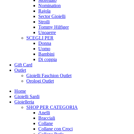
Morellato
Nomination
Rajola
Sector Gioielli
Stroili
Tommy Hilfiger
Unoaerre
SCEGLI PER
Donna
Uomo
Bambini
Di coppia
Gift Card
Outlet
Gioielli Faschion Outlet
Orologi Outlet
Home
Gioielli Sardi
Gioielleria
SHOP PER CATEGORIA
Anelli
Bracciali
Collane
Collane con Croci