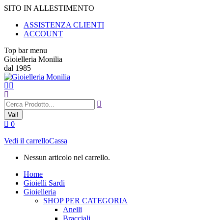
Vai
SITO IN ALLESTIMENTO
ai
ASSISTENZA CLIENTI
contenuti
ACCOUNT
Top bar menu
Gioielleria Monilia
dal 1985
Cerca:
0
Vedi il carrello
Cassa
Nessun articolo nel carrello.
Home
Gioielli Sardi
Gioielleria
SHOP PER CATEGORIA
Anelli
Bracciali