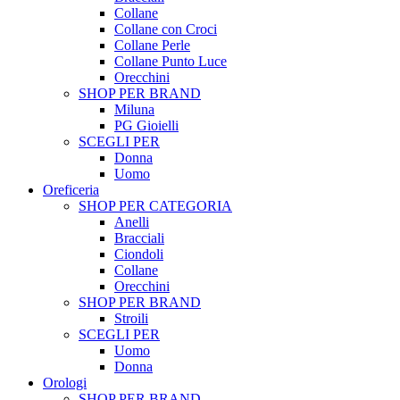
Collane
Collane con Croci
Collane Perle
Collane Punto Luce
Orecchini
SHOP PER BRAND
Miluna
PG Gioielli
SCEGLI PER
Donna
Uomo
Oreficeria
SHOP PER CATEGORIA
Anelli
Bracciali
Ciondoli
Collane
Orecchini
SHOP PER BRAND
Stroili
SCEGLI PER
Uomo
Donna
Orologi
SHOP PER BRAND