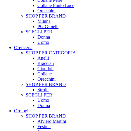
Collane Perle
Collane Punto Luce
Orecchini
SHOP PER BRAND
Miluna
PG Gioielli
SCEGLI PER
Donna
Uomo
Oreficeria
SHOP PER CATEGORIA
Anelli
Bracciali
Ciondoli
Collane
Orecchini
SHOP PER BRAND
Stroili
SCEGLI PER
Uomo
Donna
Orologi
SHOP PER BRAND
Alviero Martini
Festina