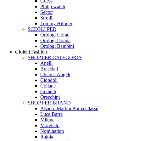
Guess
Philip watch
Sector
Stroili
Tommy Hilfiger
SCEGLI PER
Orologi Uomo
Orologi Donna
Orologi Bambini
Gioielli Fashion
SHOP PER CATEGORIA
Anelli
Bracciali
Chiama Angeli
Ciondoli
Collane
Gemelli
Orecchini
SHOP PER BRAND
Alviero Martini Prima Classe
Luca Barra
Miluna
Morellato
Nomination
Rajola