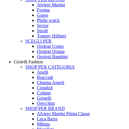
Alviero Martini
Festina
Guess
Philip watch
Sector
Stroili
Tommy Hilfiger
SCEGLI PER
Orologi Uomo
Orologi Donna
Orologi Bambini
Gioielli Fashion
SHOP PER CATEGORIA
Anelli
Bracciali
Chiama Angeli
Ciondoli
Collane
Gemelli
Orecchini
SHOP PER BRAND
Alviero Martini Prima Classe
Luca Barra
Miluna