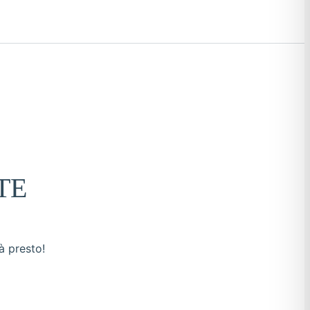
TE
à presto!