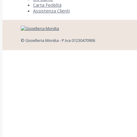
Carta Fedeltà
Assistenza Clienti
© Gioielleria Monilia - P.Iva 01230470906