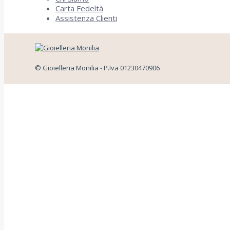
Carta Fedeltà
Assistenza Clienti
© Gioielleria Monilia - P.Iva 01230470906