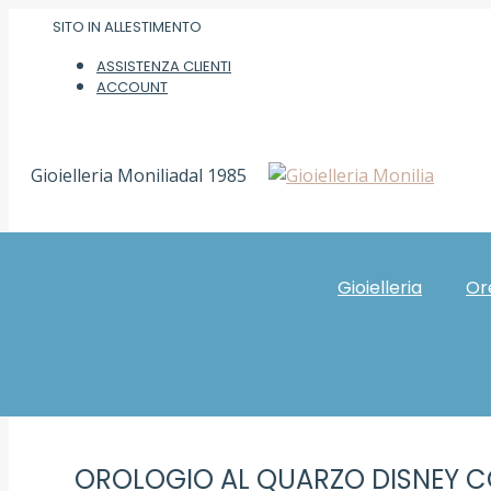
Vai
SITO IN ALLESTIMENTO
ai
ASSISTENZA CLIENTI
contenuti
ACCOUNT
Gioielleria Monilia
dal 1985
Home
Gioielli Sardi
Gioielleria
Or
OROLOGIO AL QUARZO DISNEY CO