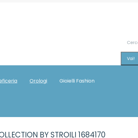
Cerca:
eficeria
Orologi
Gioielli Fashion
Gift Card
LLECTION BY STROILI 1684170