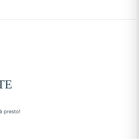
TE
à presto!