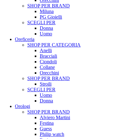
Orecchini
SHOP PER BRAND
Miluna
PG Gioielli
SCEGLI PER
Donna
Uomo
Oreficeria
SHOP PER CATEGORIA
Anelli
Bracciali
Ciondoli
Collane
Orecchini
SHOP PER BRAND
Stroili
SCEGLI PER
Uomo
Donna
Orologi
SHOP PER BRAND
Alviero Martini
Festina
Guess
Philip watch