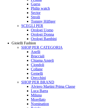
Guess
Philip watch
Sector
Stroili
Tommy Hilfiger
SCEGLI PER
Orologi Uomo
Orologi Donna
Orologi Bambini
Gioielli Fashion
SHOP PER CATEGORIA
Anelli
Bracciali
Chiama Angeli
Ciondoli
Collane
Gemelli
Orecchini
SHOP PER BRAND
Alviero Martini Prima Classe
Luca Barra
Miluna
Morellato
Nomination