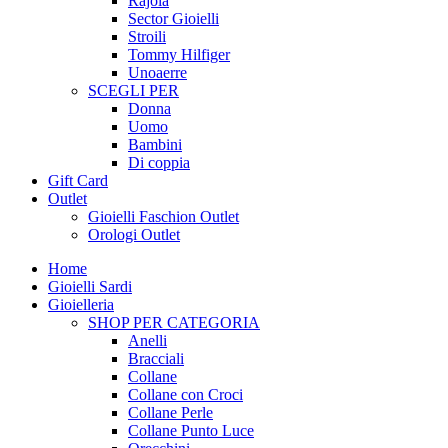
Rajola
Sector Gioielli
Stroili
Tommy Hilfiger
Unoaerre
SCEGLI PER
Donna
Uomo
Bambini
Di coppia
Gift Card
Outlet
Gioielli Faschion Outlet
Orologi Outlet
Home
Gioielli Sardi
Gioielleria
SHOP PER CATEGORIA
Anelli
Bracciali
Collane
Collane con Croci
Collane Perle
Collane Punto Luce