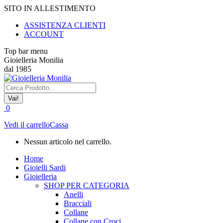
Vai
SITO IN ALLESTIMENTO
ai
ASSISTENZA CLIENTI
contenuti
ACCOUNT
Top bar menu
Gioielleria Monilia
dal 1985
Cerca:
0
Vedi il carrello
Cassa
Nessun articolo nel carrello.
Home
Gioielli Sardi
Gioielleria
SHOP PER CATEGORIA
Anelli
Bracciali
Collane
Collane con Croci