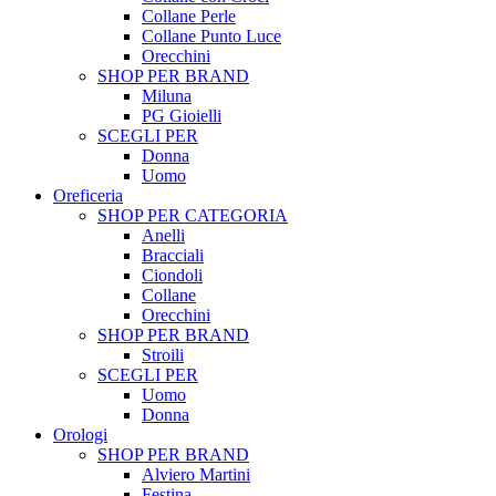
Collane Perle
Collane Punto Luce
Orecchini
SHOP PER BRAND
Miluna
PG Gioielli
SCEGLI PER
Donna
Uomo
Oreficeria
SHOP PER CATEGORIA
Anelli
Bracciali
Ciondoli
Collane
Orecchini
SHOP PER BRAND
Stroili
SCEGLI PER
Uomo
Donna
Orologi
SHOP PER BRAND
Alviero Martini
Festina