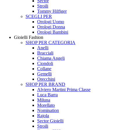
Sector
Stroili
Tommy Hilfiger
SCEGLI PER
Orologi Uomo
Orologi Donna
Orologi Bambini
Gioielli Fashion
SHOP PER CATEGORIA
Anelli
Bracciali
Chiama Angeli
Ciondoli
Collane
Gemelli
Orecchini
SHOP PER BRAND
Alviero Martini Prima Classe
Luca Barra
Miluna
Morellato
Nomination
Rajola
Sector Gioielli
Stroili