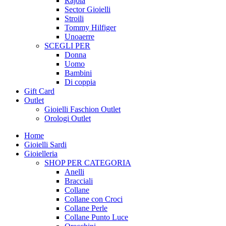
Rajola
Sector Gioielli
Stroili
Tommy Hilfiger
Unoaerre
SCEGLI PER
Donna
Uomo
Bambini
Di coppia
Gift Card
Outlet
Gioielli Faschion Outlet
Orologi Outlet
Home
Gioielli Sardi
Gioielleria
SHOP PER CATEGORIA
Anelli
Bracciali
Collane
Collane con Croci
Collane Perle
Collane Punto Luce