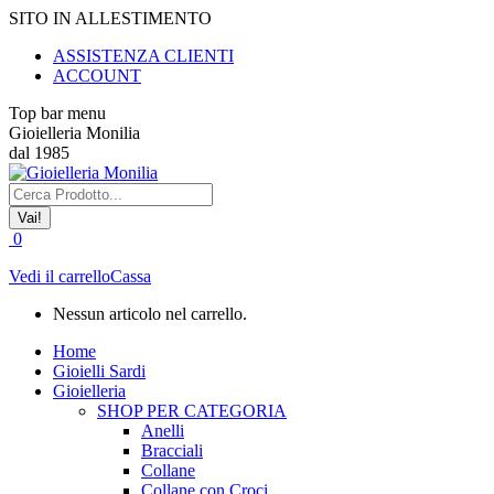
Vai
SITO IN ALLESTIMENTO
ai
ASSISTENZA CLIENTI
contenuti
ACCOUNT
Top bar menu
Gioielleria Monilia
dal 1985
Cerca:
0
Vedi il carrello
Cassa
Nessun articolo nel carrello.
Home
Gioielli Sardi
Gioielleria
SHOP PER CATEGORIA
Anelli
Bracciali
Collane
Collane con Croci