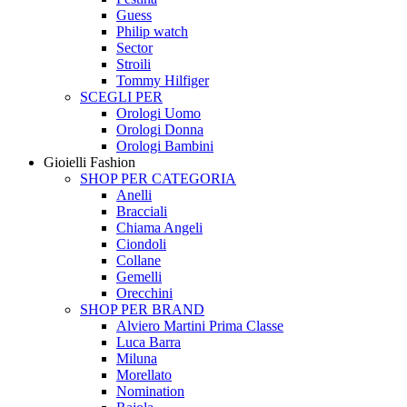
Guess
Philip watch
Sector
Stroili
Tommy Hilfiger
SCEGLI PER
Orologi Uomo
Orologi Donna
Orologi Bambini
Gioielli Fashion
SHOP PER CATEGORIA
Anelli
Bracciali
Chiama Angeli
Ciondoli
Collane
Gemelli
Orecchini
SHOP PER BRAND
Alviero Martini Prima Classe
Luca Barra
Miluna
Morellato
Nomination