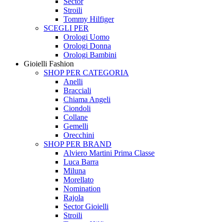
Sector
Stroili
Tommy Hilfiger
SCEGLI PER
Orologi Uomo
Orologi Donna
Orologi Bambini
Gioielli Fashion
SHOP PER CATEGORIA
Anelli
Bracciali
Chiama Angeli
Ciondoli
Collane
Gemelli
Orecchini
SHOP PER BRAND
Alviero Martini Prima Classe
Luca Barra
Miluna
Morellato
Nomination
Rajola
Sector Gioielli
Stroili