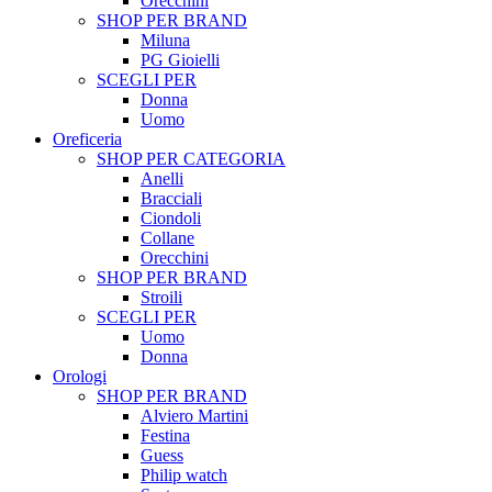
Orecchini
SHOP PER BRAND
Miluna
PG Gioielli
SCEGLI PER
Donna
Uomo
Oreficeria
SHOP PER CATEGORIA
Anelli
Bracciali
Ciondoli
Collane
Orecchini
SHOP PER BRAND
Stroili
SCEGLI PER
Uomo
Donna
Orologi
SHOP PER BRAND
Alviero Martini
Festina
Guess
Philip watch