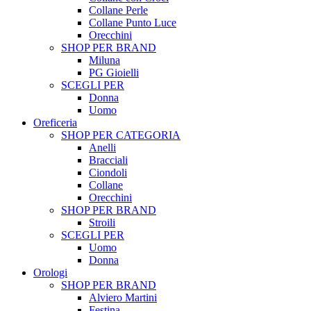
Collane Perle
Collane Punto Luce
Orecchini
SHOP PER BRAND
Miluna
PG Gioielli
SCEGLI PER
Donna
Uomo
Oreficeria
SHOP PER CATEGORIA
Anelli
Bracciali
Ciondoli
Collane
Orecchini
SHOP PER BRAND
Stroili
SCEGLI PER
Uomo
Donna
Orologi
SHOP PER BRAND
Alviero Martini
Festina