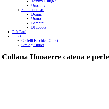
Tommy Hilfiger
Unoaerre
SCEGLI PER
Donna
Uomo
Bambini
Di coppia
Gift Card
Outlet
Gioielli Faschion Outlet
Orologi Outlet
Collana Unoaerre catena e per